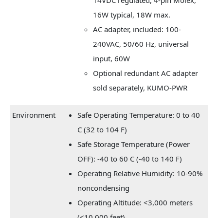
16W typical, 18W max.
AC adapter, included: 100-
240VAC, 50/60 Hz, universal
input, 60W
Optional redundant AC adapter
sold separately, KUMO-PWR
Environment
Safe Operating Temperature: 0 to 40
C (32 to 104 F)
Safe Storage Temperature (Power
OFF): -40 to 60 C (-40 to 140 F)
Operating Relative Humidity: 10-90%
noncondensing
Operating Altitude: <3,000 meters
(<10,000 feet)