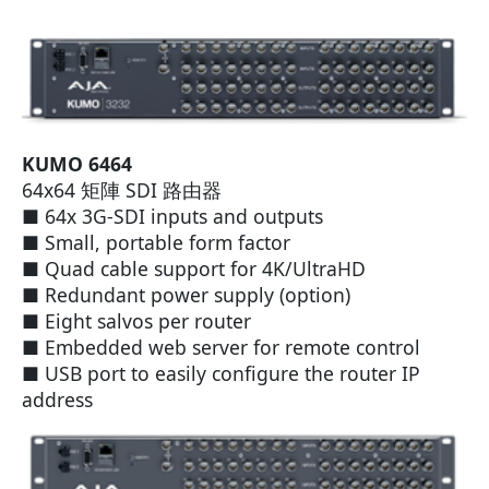
KUMO 6464
64x64 矩陣 SDI 路由器
■ 64x 3G-SDI inputs and outputs
■ Small, portable form factor
■ Quad cable support for 4K/UltraHD
■ Redundant power supply (option)
■ Eight salvos per router
■ Embedded web server for remote control
■ USB port to easily configure the router IP
address