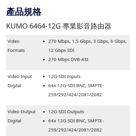
產品規格
KUMO 6464-12G 專業影音路由器
Video
270 Mbps, 1.5 Gbps, 3 Gbps, 6 Gbps,
Formats
12 Gbps SDI
270 Mbps DVB-ASI
Video Input
12G-SDI Inputs
Digital
64x 12G-SDI BNC, SMPTE-
259/292/424/2081/2082
Video Output
12G-SDI Outputs
Digital
64x 12G-SDI BNC, SMPTE-
259/292/424/2081/2082