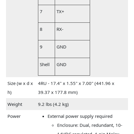
7
TX+
8
RX-
9
GND
Shell
GND
Size (w x d x
4RU - 17.4" x 1.55" x 7.00" (441.96 x
h)
39.37 x 177.8 mm)
Weight
9.2 lbs (4.2 kg)
Power
External power supply required
Enclosure: Dual, redundant, 10-
14VDC regulated, 4-pin Molex,