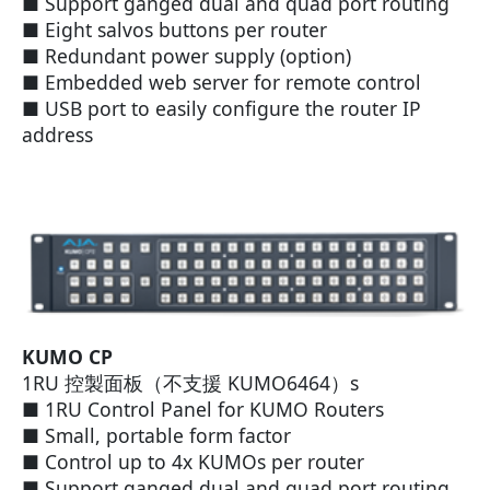
■ Support ganged dual and quad port routing
■ Eight salvos buttons per router
■ Redundant power supply (option)
■ Embedded web server for remote control
■ USB port to easily configure the router IP
address
KUMO CP
1RU 控製面板（不支援 KUMO6464）s
■ 1RU Control Panel for KUMO Routers
■ Small, portable form factor
■ Control up to 4x KUMOs per router
■ Support ganged dual and quad port routing