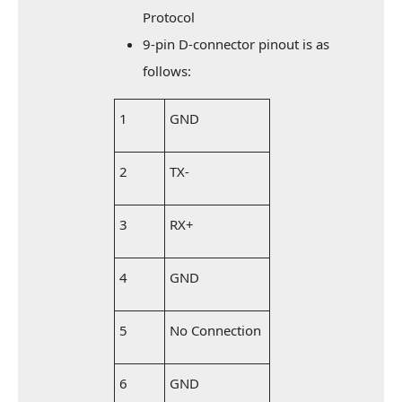
Protocol
9-pin D-connector pinout is as
follows:
1
GND
2
TX-
3
RX+
4
GND
5
No Connection
6
GND