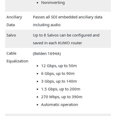
Noninverting
Ancillary
Passes all SDI embedded ancillary data
Data
including audio
Salvo
Up to 8 Salvos can be configured and
saved in each KUMO router
Cable
(Belden 1694A)
Equalization
12 Gbps, up to 50m
6 Gbps, up to 90m
3 Gbps, up to 140m
1.5 Gbps, up to 200m
270 Mbps, up to 390m
Automatic operation