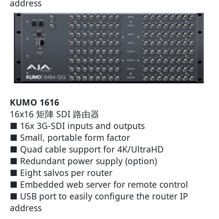
address
KUMO 1616
16x16 矩陣 SDI 路由器
■ 16x 3G-SDI inputs and outputs
■ Small, portable form factor
■ Quad cable support for 4K/UltraHD
■ Redundant power supply (option)
■ Eight salvos per router
■ Embedded web server for remote control
■ USB port to easily configure the router IP
address