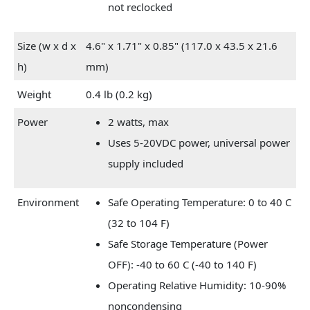
not reclocked
Size (w x d x
4.6" x 1.71" x 0.85" (117.0 x 43.5 x 21.6
h)
mm)
Weight
0.4 lb (0.2 kg)
Power
2 watts, max
Uses 5-20VDC power, universal power
supply included
Environment
Safe Operating Temperature: 0 to 40 C
(32 to 104 F)
Safe Storage Temperature (Power
OFF): -40 to 60 C (-40 to 140 F)
Operating Relative Humidity: 10-90%
noncondensing