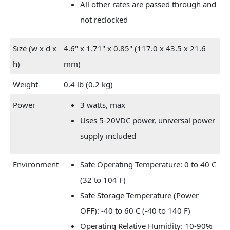
All other rates are passed through and
not reclocked
Size (w x d x
4.6" x 1.71" x 0.85" (117.0 x 43.5 x 21.6
h)
mm)
Weight
0.4 lb (0.2 kg)
Power
3 watts, max
Uses 5-20VDC power, universal power
supply included
Environment
Safe Operating Temperature: 0 to 40 C
(32 to 104 F)
Safe Storage Temperature (Power
OFF): -40 to 60 C (-40 to 140 F)
Operating Relative Humidity: 10-90%