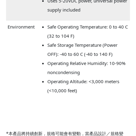
Uses 5-20VDC power, universal power
supply included
Environment
Safe Operating Temperature: 0 to 40 C
(32 to 104 F)
Safe Storage Temperature (Power
OFF): -40 to 60 C (-40 to 140 F)
Operating Relative Humidity: 10-90%
noncondensing
Operating Altitude: <3,000 meters
(<10,000 feet)
*本產品將持續創新，規格可能會有變動，當產品設計／規格變