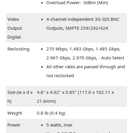
Overload Power: -3dBm (Min)
Video
4-channel independent 3G-SDI BNC
Output
Outputs, SMPTE 259/292/424
Digital
Reclocking
270 Mbps, 1.483 Gbps, 1.485 Gbps,
2.967 Gbps, 2.970 Gbps, - Auto Select
All other rates are passed through and
not reclocked
Size (w x d x
4.6" x 4.02" x 0.85" (117.0 x 102.11 x
h)
21.6mm)
Weight
0.8 lb (0.4 kg)
Power
5 watts, max