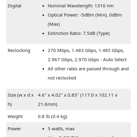
Digital
Nominal Wavelength: 1310 nm
Optical Power: -5dBm (Min), 0dBm
(Max)
Extinction Ratio: 7.5dB (Type)
Reclocking
270 Mbps, 1.483 Gbps, 1.485 Gbps,
2.967 Gbps, 2.970 Gbps - Auto Select
All other rates are passed through and
not reclocked
Size (w x d x
4.6" x 4.02" x 0.85" (117.0 x 102.11 x
h)
21.6mm)
Weight
0.8 lb (0.4 kg)
Power
5 watts, max