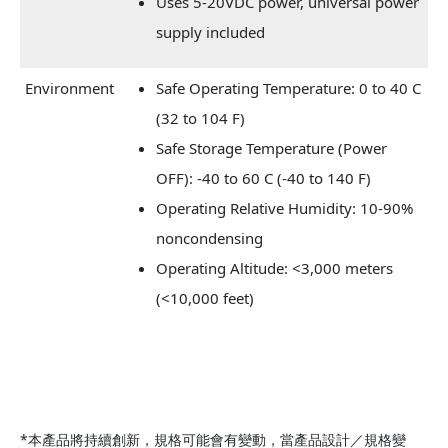
Uses 5-20VDC power, universal power
supply included
Environment
Safe Operating Temperature: 0 to 40 C
(32 to 104 F)
Safe Storage Temperature (Power
OFF): -40 to 60 C (-40 to 140 F)
Operating Relative Humidity: 10-90%
noncondensing
Operating Altitude: <3,000 meters
(<10,000 feet)
*本產品將持續創新，規格可能會有變動，當產品設計／規格變