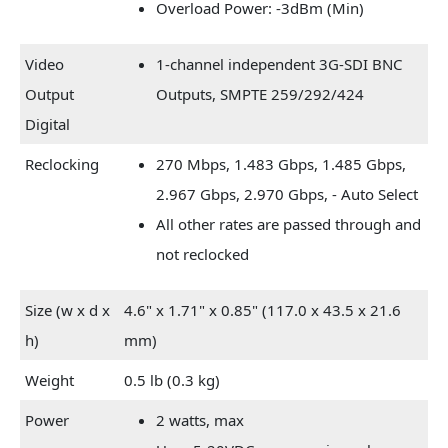
Overload Power: -3dBm (Min)
Video
1-channel independent 3G-SDI BNC
Output
Outputs, SMPTE 259/292/424
Digital
Reclocking
270 Mbps, 1.483 Gbps, 1.485 Gbps,
2.967 Gbps, 2.970 Gbps, - Auto Select
All other rates are passed through and
not reclocked
Size (w x d x
4.6" x 1.71" x 0.85" (117.0 x 43.5 x 21.6
h)
mm)
Weight
0.5 lb (0.3 kg)
Power
2 watts, max