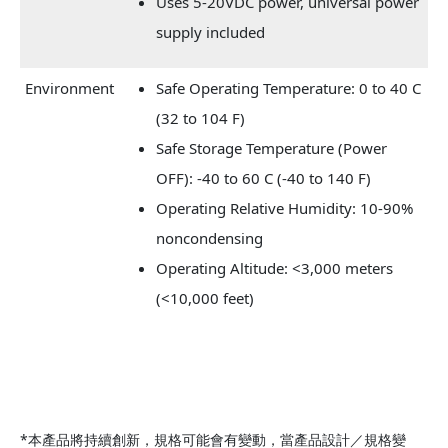
Uses 5-20VDC power, universal power
supply included
Environment
Safe Operating Temperature: 0 to 40 C
(32 to 104 F)
Safe Storage Temperature (Power
OFF): -40 to 60 C (-40 to 140 F)
Operating Relative Humidity: 10-90%
noncondensing
Operating Altitude: <3,000 meters
(<10,000 feet)
*本產品將持續創新，規格可能會有變動，當產品設計／規格變