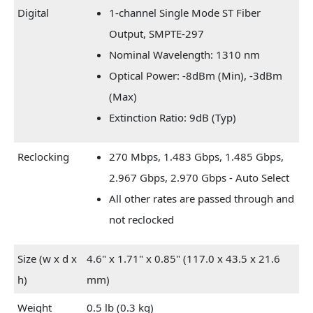
Digital
1-channel Single Mode ST Fiber
Output, SMPTE-297
Nominal Wavelength: 1310 nm
Optical Power: -8dBm (Min), -3dBm
(Max)
Extinction Ratio: 9dB (Typ)
Reclocking
270 Mbps, 1.483 Gbps, 1.485 Gbps,
2.967 Gbps, 2.970 Gbps - Auto Select
All other rates are passed through and
not reclocked
Size (w x d x
4.6" x 1.71" x 0.85" (117.0 x 43.5 x 21.6
h)
mm)
Weight
0.5 lb (0.3 kg)