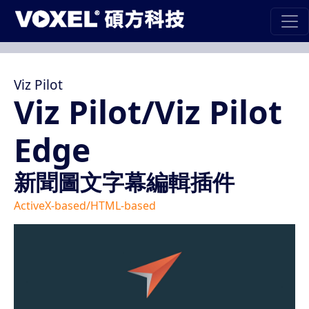
Viz Pilot
Viz Pilot/Viz Pilot
Edge
新聞圖文字幕編輯插件
ActiveX-based/HTML-based