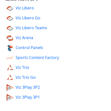
Viz Libero
Viz Libero Go
Viz Libero Teams
Viz Arena
Control Panels
Sports Content Factory
Viz Trio
Viz Trio Go
Viz 3Play 3P2
Viz 3Play 3P1