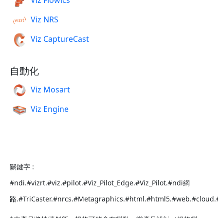
Viz Flowics
Viz NRS
Viz CaptureCast
自動化
Viz Mosart
Viz Engine
關鍵字 :
#ndi.#vizrt.#viz.#pilot.#Viz_Pilot_Edge.#Viz_Pilot.#ndi網
路.#TriCaster.#nrcs.#Metagraphics.#html.#html5.#web.#cloud.#