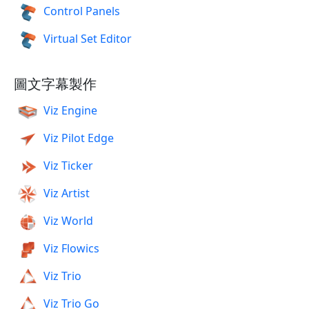
Control Panels
Virtual Set Editor
圖文字幕製作
Viz Engine
Viz Pilot Edge
Viz Ticker
Viz Artist
Viz World
Viz Flowics
Viz Trio
Viz Trio Go