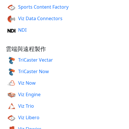
Sports Content Factory
Viz Data Connectors
NDI
雲端與遠程製作
TriCaster Vectar
TriCaster Now
Viz Now
Viz Engine
Viz Trio
Viz Libero