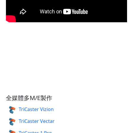
全媒體多M/E製作
TriCaster Vizion
TriCaster Vectar