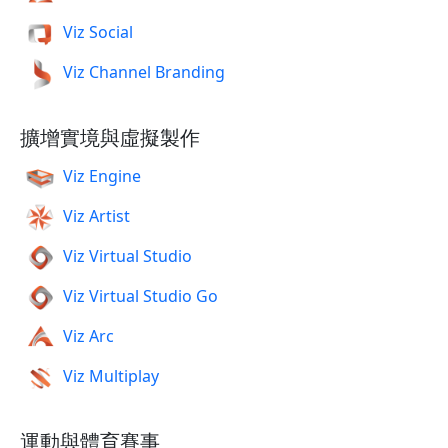
Viz Social
Viz Channel Branding
擴增實境與虛擬製作
Viz Engine
Viz Artist
Viz Virtual Studio
Viz Virtual Studio Go
Viz Arc
Viz Multiplay
運動與體育賽事