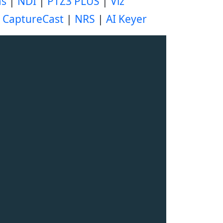
ms
|
NDI
|
PTZ3 PLUS
|
Viz
|
CaptureCast
|
NRS
|
AI Keyer