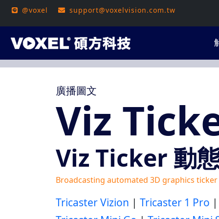
@voxel
support@voxelvision.com.tw
廣播圖文
Viz Tick
Viz Ticke
Broadcasting automated 3D graphics ticker
Tricaster Vizion
|
Tricaster 1 Pro