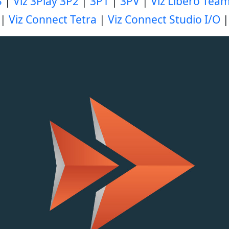
S
|
Viz 3Play 3P2
|
3P1
|
3PV
|
Viz Libero Tea
|
Viz Connect Tetra
|
Viz Connect Studio I/O